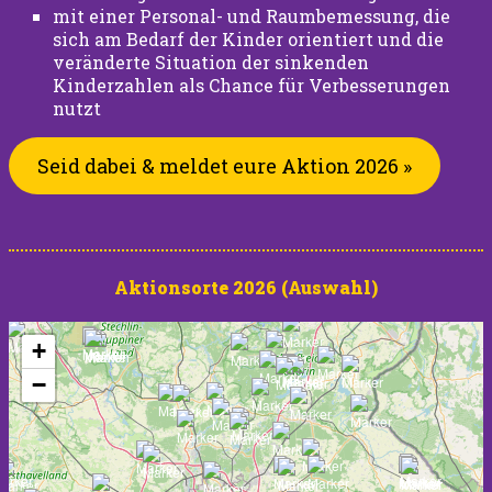
mit einer Personal- und Raumbemessung, die
sich am Bedarf der Kinder orientiert und die
veränderte Situation der sinkenden
Kinderzahlen als Chance für Verbesserungen
nutzt
Seid dabei & meldet eure Aktion 2026 »
Aktionsorte 2026 (Auswahl)
+
−