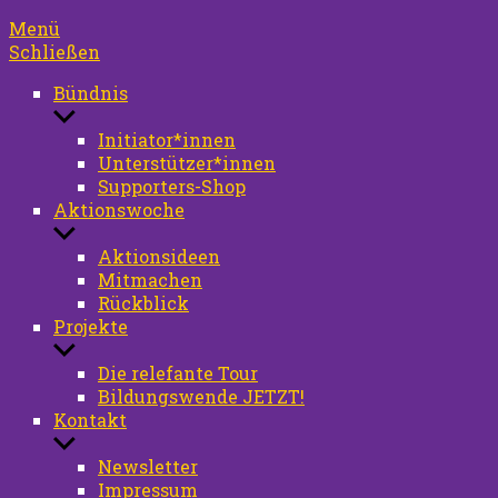
Menü
Schließen
Bündnis
Untermenü
anzeigen
Initiator*innen
Unterstützer*innen
Supporters-Shop
Aktionswoche
Untermenü
anzeigen
Aktionsideen
Mitmachen
Rückblick
Projekte
Untermenü
anzeigen
Die relefante Tour
Bildungswende JETZT!
Kontakt
Untermenü
anzeigen
Newsletter
Impressum