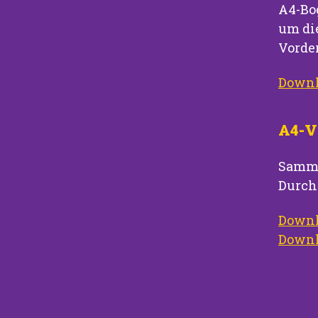
A4-Bog
um di
Vorde
Downlo
A4-V
Samme
Durch
Downl
Downl