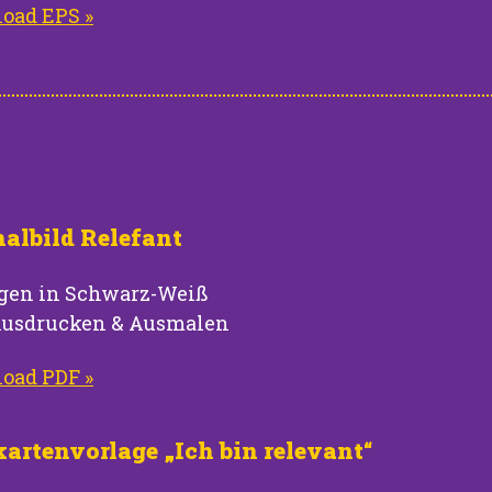
oad EPS »
albild Relefant
gen in Schwarz-Weiß
usdrucken & Ausmalen
oad PDF »
artenvorlage „Ich bin relevant“