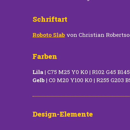
Schriftart
Roboto Slab
von Christian Robertso
Farben
Lila
| C75 M25 Y0 K0 | R102 G45 B145
Gelb
| C0 M20 Y100 K0 | R255 G203 B5
Design-Elemente