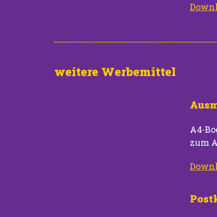
Downl
weitere Werbemittel
Ausm
A4-Bo
zum A
Downl
Postk